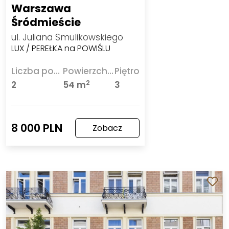
Warszawa
Śródmieście
ul. Juliana Smulikowskiego
LUX / PEREŁKA na POWIŚLU
Liczba pokoi
Powierzchnia
Piętro
2
2
54 m
3
8 000 PLN
Zobacz