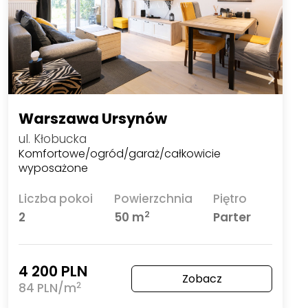
Warszawa Ursynów
ul. Kłobucka
Komfortowe/ogród/garaż/całkowicie
wyposażone
Liczba pokoi
Powierzchnia
Piętro
2
2
50 m
Parter
4 200 PLN
Zobacz
2
84 PLN/m