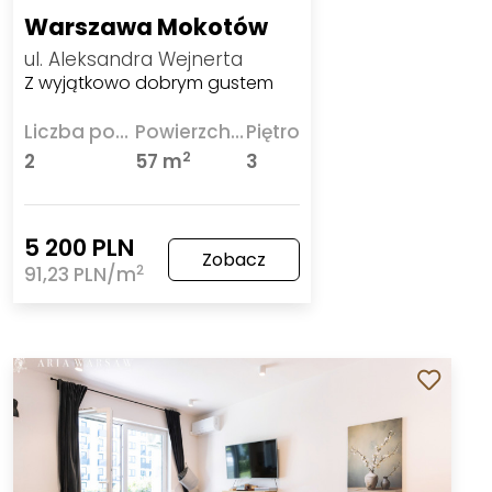
Warszawa Mokotów
ul. Aleksandra Wejnerta
Z wyjątkowo dobrym gustem
Liczba pokoi
Powierzchnia
Piętro
2
2
57 m
3
5 200 PLN
Zobacz
2
91,23 PLN/m