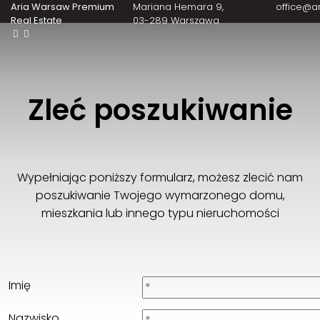
Aria Warsaw Premium
Mariana Hemara 9
office@a
Real Estate
03-289 Warszawa
Zleć poszukiwanie
Wypełniając poniższy formularz, możesz zlecić nam
poszukiwanie Twojego wymarzonego domu,
mieszkania lub innego typu nieruchomości
Imię
Nazwisko