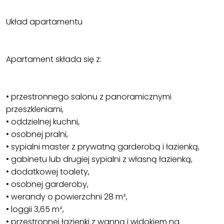
Układ apartamentu
Apartament składa się z:
• przestronnego salonu z panoramicznymi
przeszkleniami,
• oddzielnej kuchni,
• osobnej pralni,
• sypialni master z prywatną garderobą i łazienką,
• gabinetu lub drugiej sypialni z własną łazienką,
• dodatkowej toalety,
• osobnej garderoby,
• werandy o powierzchni 28 m²,
• loggii 3,65 m²,
• przestronnej łazienki z wanną i widokiem na