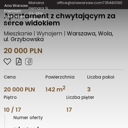
Mariana
office@ariawarsaw.com
735480190
Aria Warsaw
Hemara 9
Premium
03-289
Apartament z chwytającym za
Real Estate
Warszawa
serce widokiem
Mieszkanie | Wynajem |
Warszawa, Wola,
ul. Grzybowska
20 000 PLN
Cena
Powierzchnia
Liczba pokoi
2
20 000 PLN
142 m
3
Piętro
Liczba pięter
10 / 17
17
Numer oferty