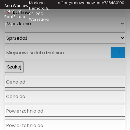
Mariana
office@ariawarsaw.com
735480190
Aria Warsaw
Hemara 9
Premium
Kraków
03-289
Real Estate
Warszawa
mapa