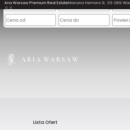
Aria Warsaw Premium Real Estate
Mariana Hemara 9
03-289 Wa
Lista Ofert