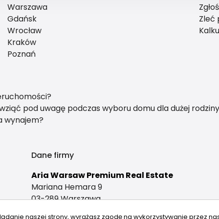
Warszawa
Zgło
Gdańsk
Zleć
Wrocław
Kalku
Kraków
Poznań
ieruchomości?
y wziąć pod uwagę podczas wyboru domu dla dużej rodzin
na wynajem?
Dane firmy
Aria Warsaw Premium Real Estate
Mariana Hemara 9
03-289 Warszawa
lądanie naszej strony, wyrażasz zgodę na wykorzystywanie przez na