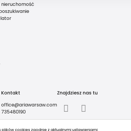
ś nieruchomość
 poszukiwanie
lator
y
Kontakt
Znajdziesz nas tu
office@ariawarsaw.com
735480190
s plików cookies zgodnie z aktualnymi ustawieniami