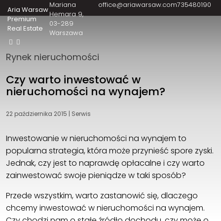
Mariana
office@ariawarsaw.com
735480190
Aria Warsaw
Hemara 9
Premium
03-289
Real Estate
Warszawa
Rynek nieruchomości
Czy warto inwestować w
nieruchomości na wynajem?
22 października 2015
|
Serwis
Inwestowanie w nieruchomości na wynajem to
popularna strategia, która może przynieść spore zyski.
Jednak, czy jest to naprawdę opłacalne i czy warto
zainwestować swoje pieniądze w taki sposób?
Przede wszystkim, warto zastanowić się, dlaczego
chcemy inwestować w nieruchomości na wynajem.
Czy chodzi nam o stałe źródło dochodu, czy może o