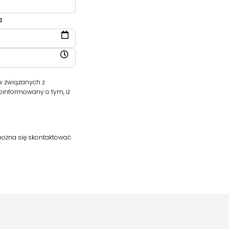
a
w związanych z
oinformowany o tym, iż
 można się skontaktować