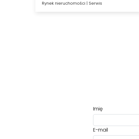
wziąć pod uwagę
Rynek nieruchomości
|
Serwis
podczas…
Imię
E-mail