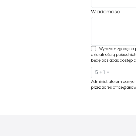
Wiadomość
Wyrażam zgodę na p
działalnością pośrednic
będę posiadać dostęp do
Administratorem danych 
przez adres office@ari