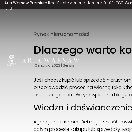
Aria Warsaw Premium Real Estate
Mariana Hemara 9
03-289 Wa
Rynek nieruchomości
Dlaczego warto ko
16 marca 2023
|
Serwis
Jeśli chcesz kupić lub sprzedać nierucho
przeprowadzić proces na własną rękę. Choc
pracę z agentem. W tym wpisie na blogu bę
Wiedza i doświadczeni
Agencje nieruchomości mają zespół dośw
całym procesie zakupu lub sprzedaży. Maj