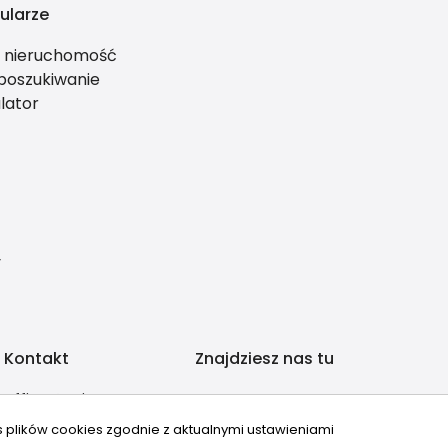
ularze
ś nieruchomość
 poszukiwanie
lator
y
Kontakt
Znajdziesz nas tu
office@ariawarsaw.com
735480190
s plików cookies zgodnie z aktualnymi ustawieniami