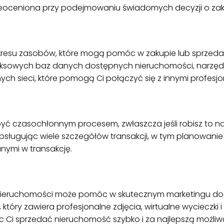
ieoceniona przy podejmowaniu świadomych decyzji o zak
resu zasobów, które mogą pomóc w zakupie lub sprzedaż
eksowych baz danych dostępnych nieruchomości, narzęd
h sieci, które pomogą Ci połączyć się z innymi profesjon
ć czasochłonnym procesem, zwłaszcza jeśli robisz to na
bsługując wiele szczegółów transakcji, w tym planowani
nymi w transakcję.
a nieruchomości może pomóc w skutecznym marketingu 
óry zawiera profesjonalne zdjęcia, wirtualne wycieczki i
i sprzedać nieruchomość szybko i za najlepszą możliw