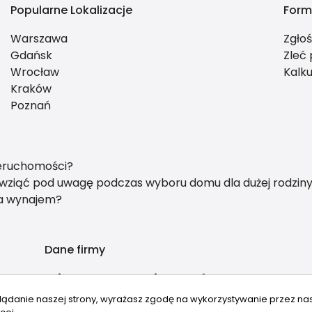
Popularne Lokalizacje
Form
Warszawa
Zgło
Gdańsk
Zleć
Wrocław
Kalku
Kraków
Poznań
ieruchomości?
y wziąć pod uwagę podczas wyboru domu dla dużej rodzin
na wynajem?
Dane firmy
Aria Warsaw Premium Real Estate
Mariana Hemara 9
lądanie naszej strony, wyrażasz zgodę na wykorzystywanie przez na
03-289 Warszawa