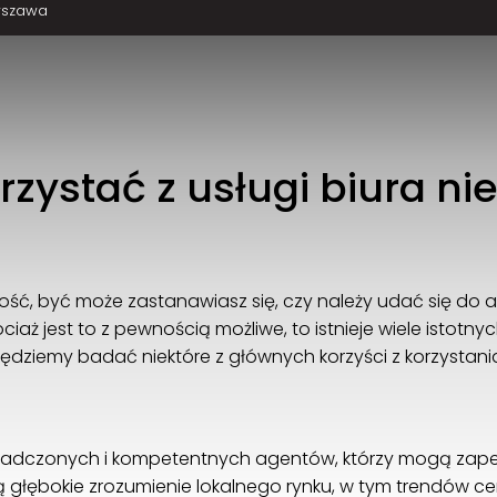
rszawa
rzystać z usługi biura n
mość, być może zastanawiasz się, czy należy udać się do
iaż jest to z pewnością możliwe, to istnieje wiele istot
dziemy badać niektóre z głównych korzyści z korzystania
e
iadczonych i kompetentnych agentów, którzy mogą zap
ą głębokie zrozumienie lokalnego rynku, w tym trendów c