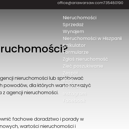
office@ariawarsaw.com
735480190
Nieruchomości
Sprzedaż
Wynajem
Nieruchomości w Hiszpanii
ieruchomości?
Kalkulator
Formularze
Zgłoś nieruchomość
Zleć poszukiwanie
Zespół
 agencji nieruchomości lub spróbować
Blog
nych powodów, dla których warto rozważyć
Kontakt
 z agencji nieruchomości.
Instagram
Facebook
ewnić fachowe doradztwo i porady w
enowych, wartości nieruchomości i