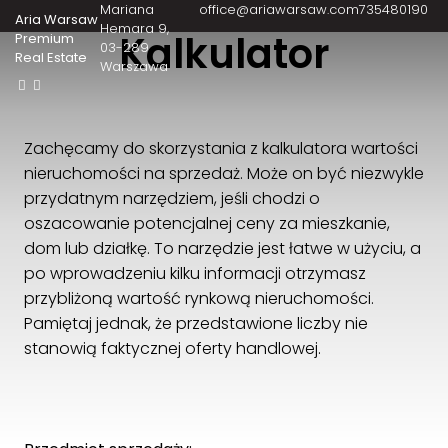
Mariana
office@ariawarsaw.com
735480190
Aria Warsaw
Hemara 9
Kalkulator
Premium
03-289
Real Estate
Warszawa
Zachęcamy do skorzystania z kalkulatora wartości
nieruchomości na sprzedaż. Może on być niezwykle
przydatnym narzędziem, jeśli chodzi o
oszacowanie potencjalnej ceny za mieszkanie,
dom lub działkę. To narzędzie jest łatwe w użyciu, a
po wprowadzeniu kilku informacji otrzymasz
przybliżoną wartość rynkową nieruchomości.
Pamiętaj jednak, że przedstawione liczby nie
stanowią faktycznej oferty handlowej.