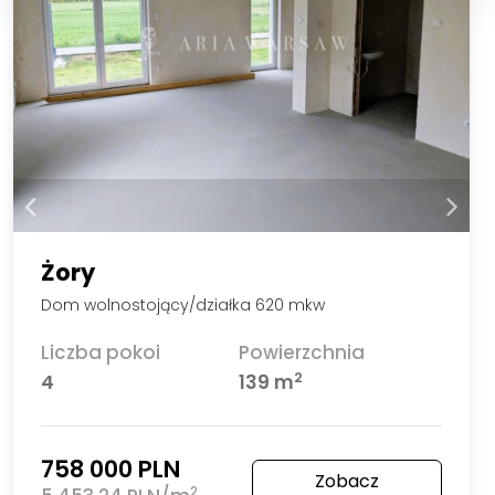
Żory
Dom wolnostojący/działka 620 mkw
Liczba pokoi
Powierzchnia
2
4
139 m
758 000 PLN
Zobacz
2