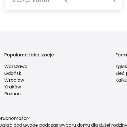
8 604,21 PLN/m
Popularne Lokalizacje
Form
Warszawa
Zgło
Gdańsk
Zleć
Wrocław
Kalku
Kraków
Poznań
ieruchomości?
y wziąć pod uwagę podczas wyboru domu dla dużej rodzin