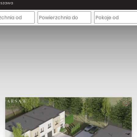
rszawa
m