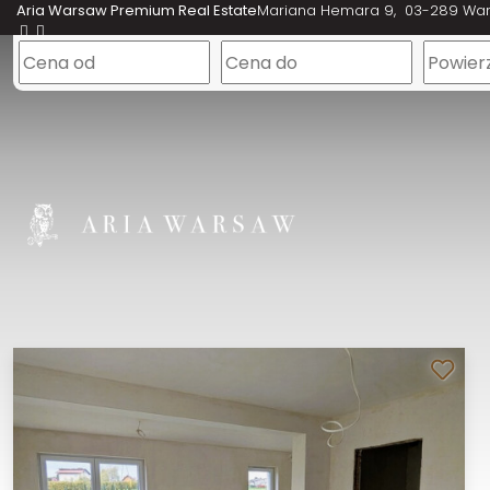
Aria Warsaw Premium Real Estate
Mariana Hemara 9
03-289 Wa