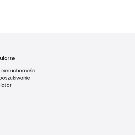
ularze
ś nieruchomość
 poszukiwanie
lator
y