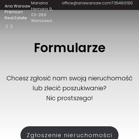
Mariana
office@ariawarsaw.com
735480190
Aria Warsaw
Hemara 9
Premium
03-289
Real Estate
Warszawa
Formularze
Chcesz zgłosić nam swoją nieruchomość
lub zlecić poszukiwanie?
Nic prostszego!
Zgłoszenie nieruchomości