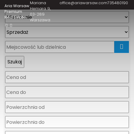
Mariana
office@ariawarsaw.com
735480190
Aria Warsaw
Hemara 9
Premium
03-289
Real Estate
Warszawa
mapa