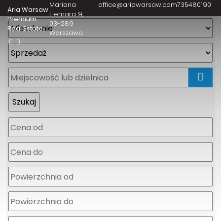
Mariana
office@ariawarsaw.com
735480190
Aria Warsaw
Hemara 9
Premium
03-289
Real Estate
Warszawa
mapa