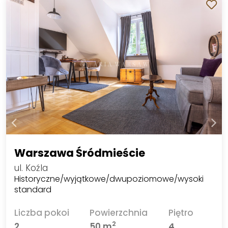
Warszawa Śródmieście
ul. Koźla
Historyczne/wyjątkowe/dwupoziomowe/wysoki
standard
Liczba pokoi
Powierzchnia
Piętro
2
2
50 m
4