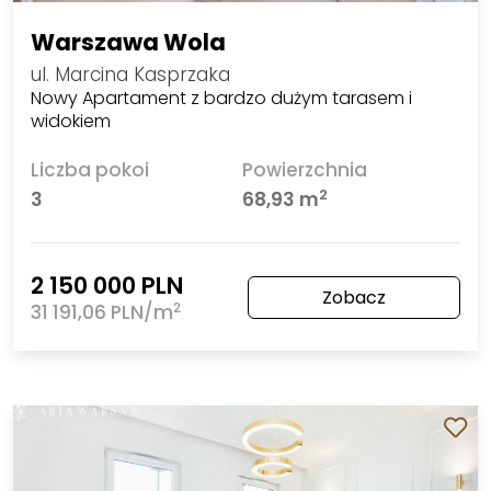
Warszawa Wola
ul. Marcina Kasprzaka
Nowy Apartament z bardzo dużym tarasem i
widokiem
Liczba pokoi
Powierzchnia
2
3
68,93 m
2 150 000 PLN
Zobacz
2
31 191,06 PLN/m