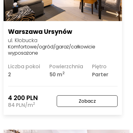
Warszawa Ursynów
ul. Kłobucka
Komfortowe/ogród/garaż/całkowicie
wyposażone
Liczba pokoi
Powierzchnia
Piętro
2
2
50 m
Parter
4 200 PLN
Zobacz
2
84 PLN/m