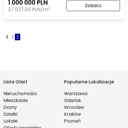
1 000 000 PLN
Zobacz
2
27 027,03 PLN/m
1
2
Lista Ofert
Popularne Lokalizacje
Nieruchomości
Warszawa
Mieszkania
Gdańsk
Domy
Wrocław
Działki
Kraków
Lokale
Poznań
Oferty specjalne